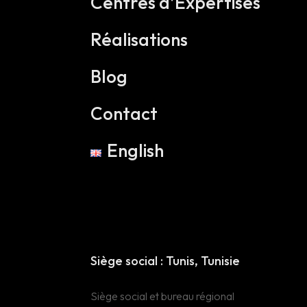
Centres d’Expertises
Réalisations
Blog
Contact
English
Head Office :
Tunis Tunisie
Siège social : Tunis, Tunisie
Siège et Bureau
Siège social et bureau régional
régional 16 Rue Lac