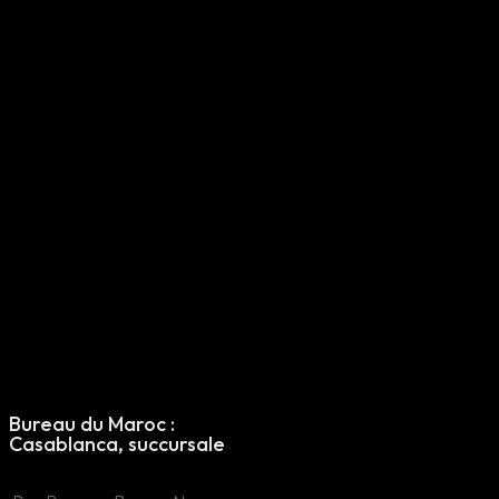
Morocco Office
: Casablanca
Bureau du Maroc :
Maroc Filiale
Casablanca, succursale