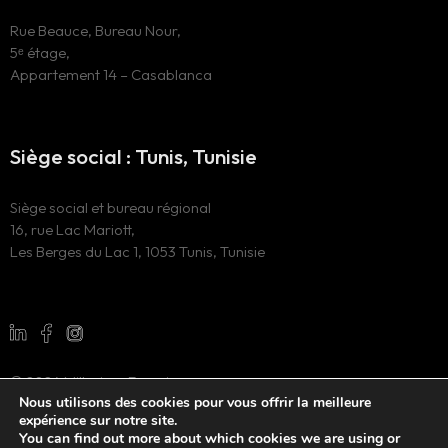
Rue Beauce, Bureau Nour,
5ᵉ étage,
Appartement 14 – Casablanca
Siège social : Tunis, Tunisie
Siège social et bureau régional
16, rue Lac Mariott,
Les Berges du Lac 1, 1053 Tunis, Tunisie
© 2024 Millesima Experience
Nous utilisons des cookies pour vous offrir la meilleure
Tous droits réservés
expérience sur notre site.
Site web développé par
l’agence de marketing digital WAOO
You can find out more about which cookies we are using or