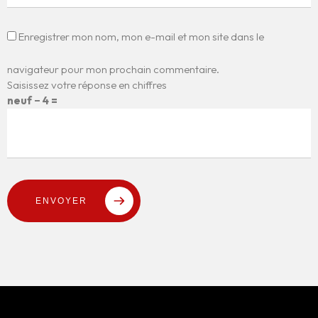
Enregistrer mon nom, mon e-mail et mon site dans le
navigateur pour mon prochain commentaire.
Saisissez votre réponse en chiffres
neuf − 4 =
ENVOYER