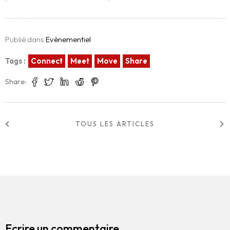
Centres d’Expertises
Réalisations
Publié dans
Evènementiel
Tags :
Connect
Meet
Move
Share
Blog
Share:
Contact
English
TOUS LES ARTICLES
Ecrire un commentaire