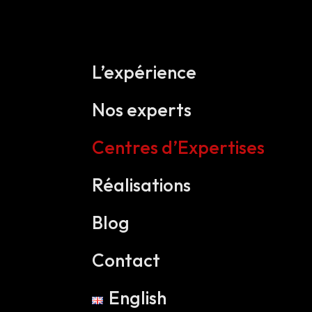
• Réservation d’Hébergements
• Réservation de Restaurants & Traiteurs
Activités
• Transport Terrestre
• Gestion des Participants d’événements
• Transport aérienne
L’expérience
• Circuits, Excursions et Programmes So
• Transport Maritime
Nos experts
Centres d’Expertises
Réalisations
Blog
Contact
English