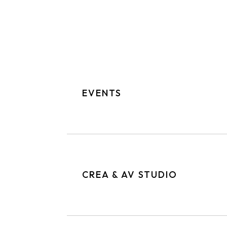
EVENTS
Notre équipe d’experts en gestion de projets
allie créativité, rigueur et expertise logistiq
événement en une expérience mémorable. Exper
CREA & AV STUDIO
coordination, capacité à résoudre les défis avec
fournisseurs caractérisent notre équipe. Nou
attentes, garantissant le succès et la satisfac
Notre Studio de créatifs combine expertise en