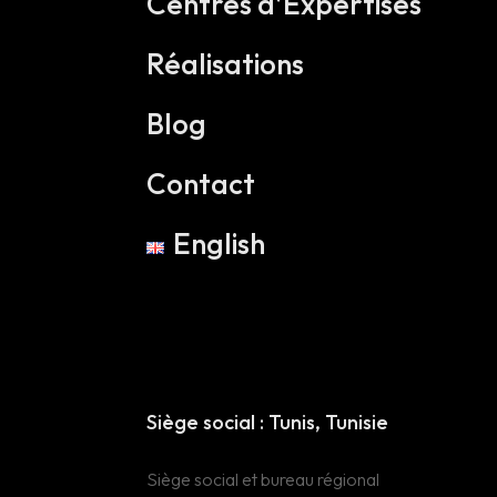
Centres d’Expertises
Réalisations
Blog
Contact
English
Head Office :
Tunis Tunisie
Siège social : Tunis, Tunisie
Siège et Bureau
Siège social et bureau régional
régional 16 Rue Lac