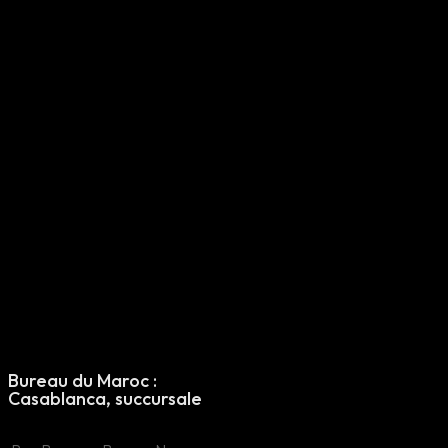
Morocco Office
: Casablanca
Bureau du Maroc :
Maroc Filiale
Casablanca, succursale