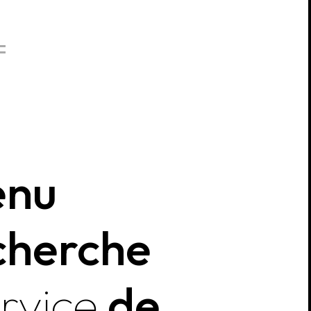
enu
cherche
rvice
de