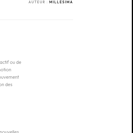
AUTEUR :
MILLESIMA
éactif ou de
motion
 mouvement
ion des
 nouvelles