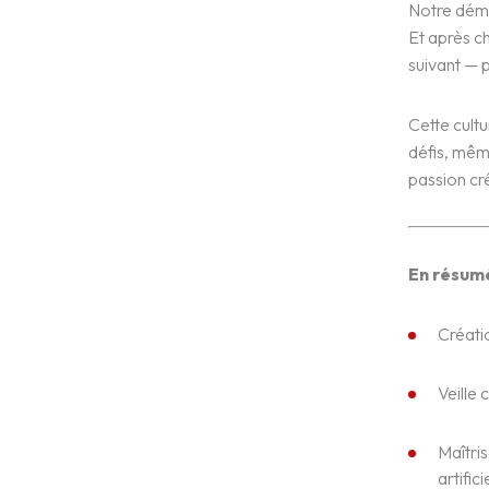
Notre déma
Et après 
suivant — p
Cette cult
défis, même
passion cré
En résumé
Créatio
Veille 
Maîtris
artifici