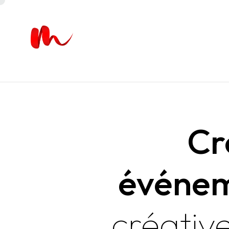
Cr
événem
créativ