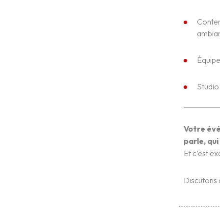
Conten
ambia
Équipe
Studio
Votre évé
parle, qui 
Et c’est e
Discutons 