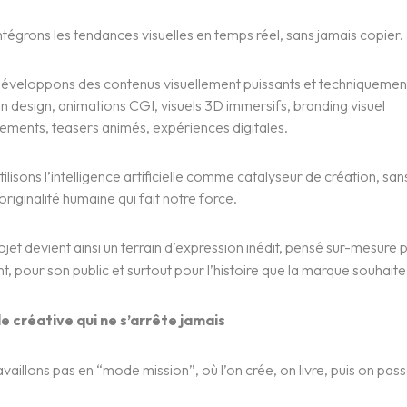
tégrons les tendances visuelles en temps réel, sans jamais copier.
éveloppons des contenus visuellement puissants et techniquemen
n design, animations CGI, visuels 3D immersifs, branding visuel
ements, teasers animés, expériences digitales.
ilisons l’intelligence artificielle comme catalyseur de création, san
l’originalité humaine qui fait notre force.
et devient ainsi un terrain d’expression inédit, pensé sur-mesure 
, pour son public et surtout pour l’histoire que la marque souhaite
e créative qui ne s’arrête jamais
vaillons pas en “mode mission”, où l’on crée, on livre, puis on pass