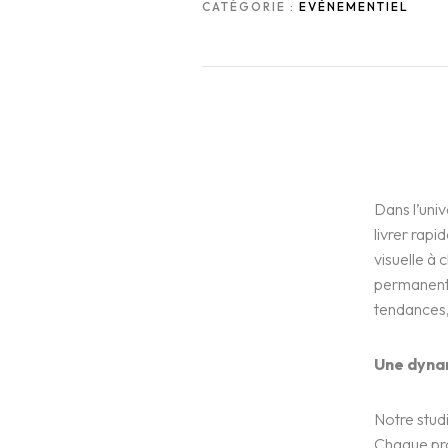
CATÉGORIE :
EVÈNEMENTIEL
Dans l’univ
livrer rapi
visuelle à 
permanent,
tendances,
Une dyna
Notre studi
Chaque pro