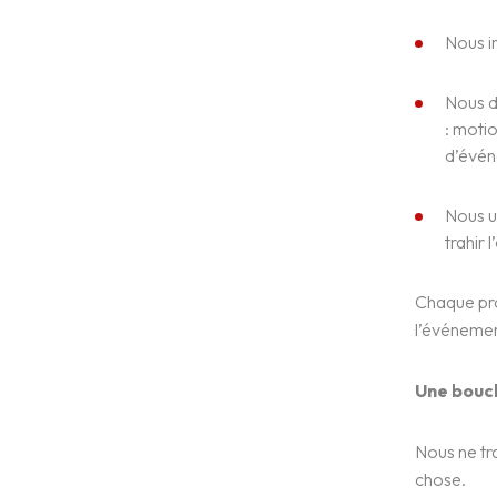
Réalisations
Nous in
Blog
Nous d
: motio
Contact
d’évén
English
Nous ut
trahir 
Chaque proj
l’événement
Une boucl
Nous ne tra
chose.