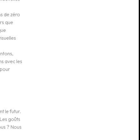
ns de zéro
ers que
que
isuelles
entons,
ns avec les
 pour
t le futur.
 Les goûts
ous ? Nous