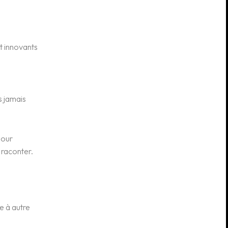
t innovants
s jamais
pour
 raconter.
e à autre