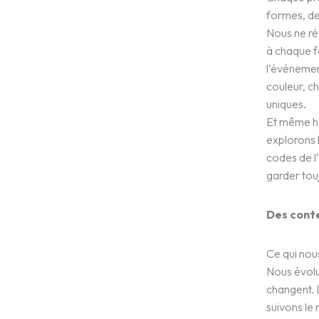
formes, de
Nous ne réu
à chaque fo
l’événemen
couleur, c
uniques.
Et même ho
explorons 
codes de l’
garder tou
L’expérience
Des conte
WE.
Ce qui nous
Nous évolu
Centres d’Experti
changent. 
suivons le