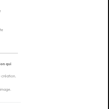
e
te
ion qui
 création.
 image.