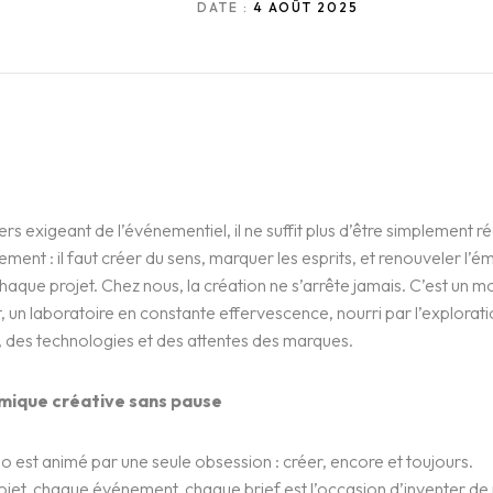
DATE :
4 AOÛT 2025
ers exigeant de l’événementiel, il ne suffit plus d’être simplement r
dement : il faut créer du sens, marquer les esprits, et renouveler l’é
chaque projet. Chez nous, la création ne s’arrête jamais. C’est un
 un laboratoire en constante effervescence, nourri par l’explorat
 des technologies et des attentes des marques.
mique créative sans pause
o est animé par une seule obsession : créer, encore et toujours.
jet, chaque événement, chaque brief est l’occasion d’inventer de