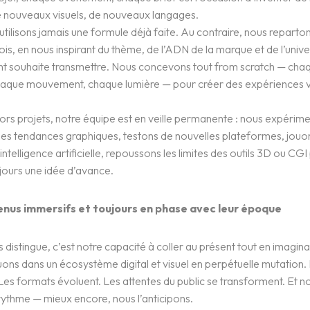
 nouveaux visuels, de nouveaux langages.
tilisons jamais une formule déjà faite. Au contraire, nous reparto
is, en nous inspirant du thème, de l’ADN de la marque et de l’univ
t souhaite transmettre. Nous concevons tout from scratch — cha
haque mouvement, chaque lumière — pour créer des expériences v
rs projets, notre équipe est en veille permanente : nous expérim
les tendances graphiques, testons de nouvelles plateformes, jouo
intelligence artificielle, repoussons les limites des outils 3D ou CGI
jours une idée d’avance.
nus immersifs et toujours en phase avec leur époque
 distingue, c’est notre capacité à coller au présent tout en imaginan
ons dans un écosystème digital et visuel en perpétuelle mutation.
ses
Les formats évoluent. Les attentes du public se transforment. Et n
 rythme — mieux encore, nous l’anticipons.