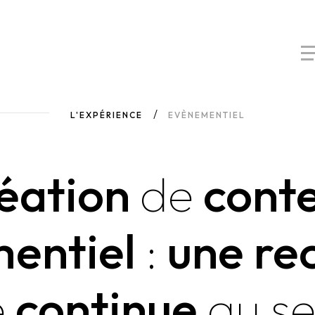
L'EXPÉRIENCE
EVÈNEMENTIEL
éation
de
cont
entiel
:
une re
e
continue
au
se