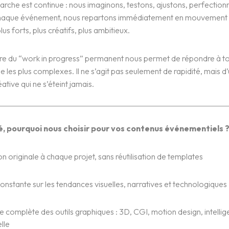
rche est continue : nous imaginons, testons, ajustons, perfection
chaque événement, nous repartons immédiatement en mouvement 
lus forts, plus créatifs, plus ambitieux.
ure du “work in progress” permanent nous permet de répondre à to
 les plus complexes. Il ne s’agit pas seulement de rapidité, mais d
ative qui ne s’éteint jamais.
, pourquoi nous choisir pour vos contenus événementiels 
n originale à chaque projet, sans réutilisation de templates
constante sur les tendances visuelles, narratives et technologiques
e complète des outils graphiques : 3D, CGI, motion design, intelli
elle