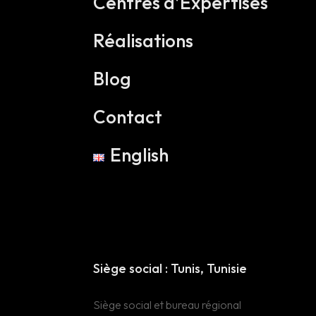
Centres d’Expertises
Réalisations
Blog
Contact
English
Head Office :
Tunis Tunisie
Siège social : Tunis, Tunisie
Siège et Bureau
Siège social et bureau régional
régional 16 Rue Lac