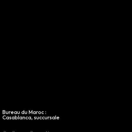
Morocco Office
: Casablanca
Bureau du Maroc :
Maroc Filiale
Casablanca, succursale