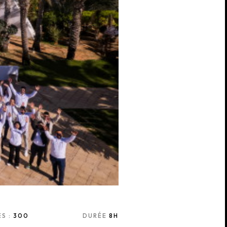
S :
300
DURÉE
8H