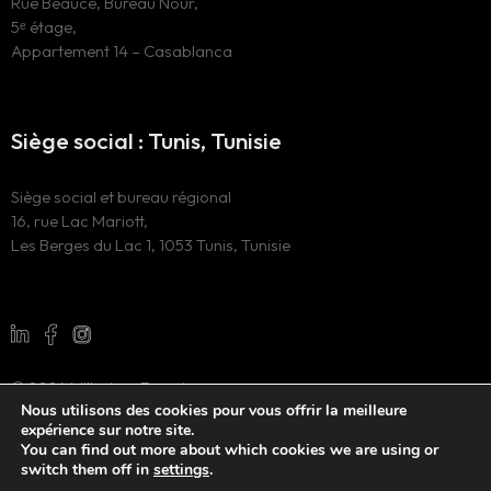
Rue Beauce, Bureau Nour,
5ᵉ étage,
Appartement 14 – Casablanca
Siège social : Tunis, Tunisie
Siège social et bureau régional
16, rue Lac Mariott,
Les Berges du Lac 1, 1053 Tunis, Tunisie
© 2024 Millesima Experience
Nous utilisons des cookies pour vous offrir la meilleure
Tous droits réservés
expérience sur notre site.
Site web développé par
l’agence de marketing digital WAOO
You can find out more about which cookies we are using or
switch them off in
settings
.