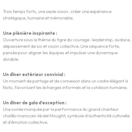
Trois temps forts, une seule vision : créer une expérience
stratégique, humaine et mémorable.
Une plénière inspirante :
Ouverture sous le thème du tigre du courage : leadership, audace,
dépassement de soi et vision collective. Une séquence forte,
pensée pour aligner les équipes et impulser une dynamique
durable.
Un dîner extérieur convivial :
L’expérience
Un moment de partage et de connexion dans un cadre élégant à
Noto, favorisant les échanges informels et la cohésion humaine.
WE.
Un dîner de gala d’exception :
Une soirée marquée par la performance du grand chanteur
Centres d’Expertises
chaâbi marocain
Abdel Moughit
, symbole d’authenticité culturelle
et d’émotion collective.
Réalisations