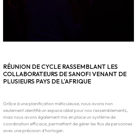
L’expérience
WE.
Centres d’Expertises
RÉUNION DE CYCLE RASSEMBLANT LES
Réalisations
COLLABORATEURS DE SANOFI VENANT DE
PLUSIEURS PAYS DE L'AFRIQUE
Blog
Grâce à une planification méticuleuse, nous avons non
Contact
seulement identifié un espace idéal pour nos rassemblements,
mais nous avons également mis en place un système de
English
coordination efficace, permettant de gérer les flux de personnes
avec une précision d'horloger.