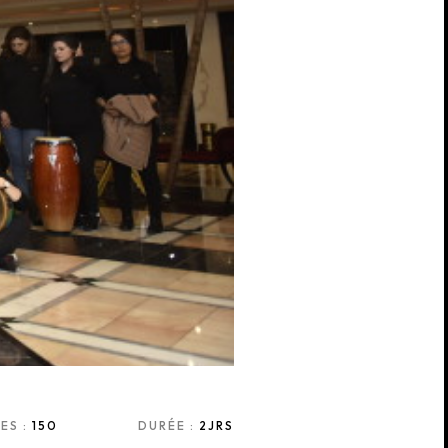
ES :
150
DURÉE :
2JRS